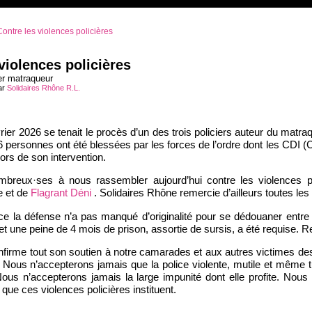
ontre les violences policières
violences policières
er matraqueur
par
Solidaires Rhône R.L.
vrier 2026 se tenait le procès d’un des trois policiers auteur du ma
26 personnes ont été blessées par les forces de l’ordre dont les CD
lors de son intervention.
breux·ses à nous rassembler aujourd’hui contre les violences pol
e et de
Flagrant Déni
. Solidaires Rhône remercie d’ailleurs toutes le
nce la défense n’a pas manqué d’originalité pour se dédouaner entre
et une peine de 4 mois de prison, assortie de sursis, a été requise. 
onfirme tout son soutien à notre camarades et aux autres victimes d
. Nous n’accepterons jamais que la police violente, mutile et même 
ous n’accepterons jamais la large impunité dont elle profite. Nous 
 que ces violences policières instituent.