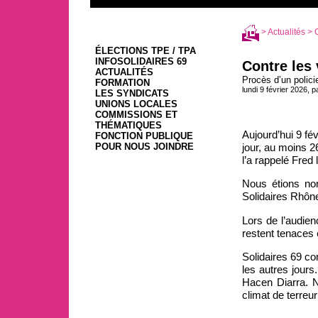
>
Actualités
> C
ÉLECTIONS TPE / TPA
INFOSOLIDAIRES 69
Contre les 
ACTUALITÉS
Procès d’un polici
FORMATION
lundi 9 février 2026, 
LES SYNDICATS
UNIONS LOCALES
COMMISSIONS ET
THÉMATIQUES
Aujourd’hui 9 fé
FONCTION PUBLIQUE
jour, au moins 
POUR NOUS JOINDRE
l’a rappelé Fred 
Nous étions nom
Solidaires Rhôn
Lors de l’audie
restent tenaces 
Solidaires 69 c
les autres jours
Hacen Diarra. N
climat de terreur