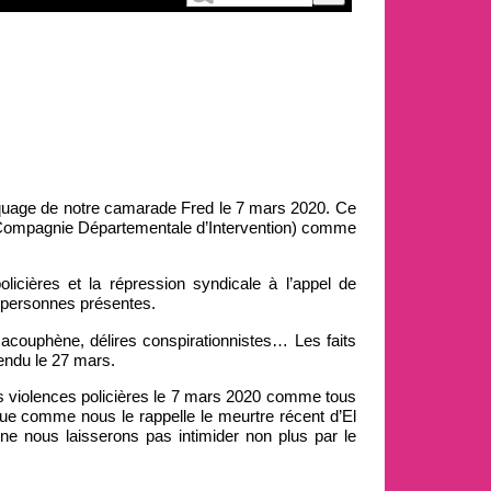
traquage de notre camarade Fred le 7 mars 2020. Ce
I (Compagnie Départementale d’Intervention) comme
icières et la répression syndicale à l’appel de
s personnes présentes.
 acouphène, délires conspirationnistes… Les faits
Rendu le 27 mars.
es violences policières le 7 mars 2020 comme tous
tue comme nous le rappelle le meurtre récent d’El
ne nous laisserons pas intimider non plus par le