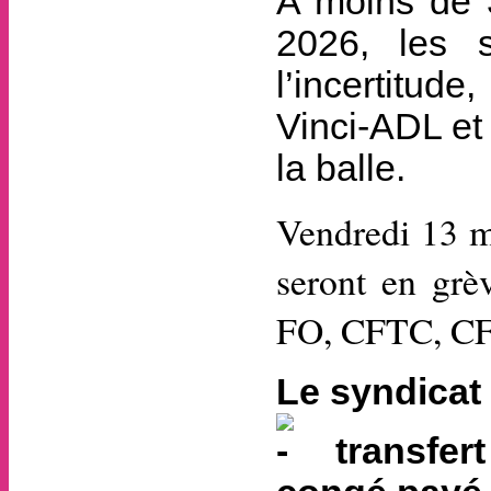
A moins de 3
2026, les s
l’incertitud
Vinci-ADL et
la balle.
Vendredi 13 ma
seront en grè
FO, CFTC, C
Le syndicat 
transfert