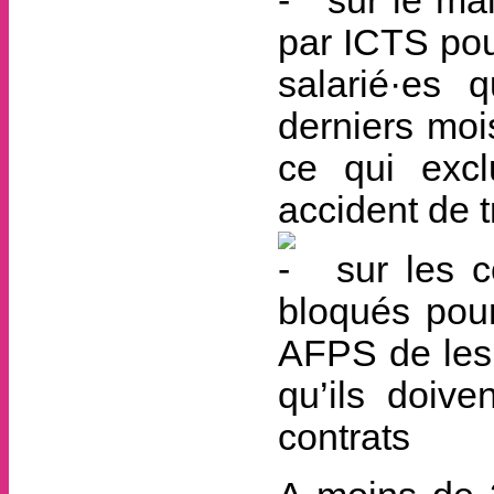
sur le mai
par ICTS pour
salarié·es 
derniers moi
ce qui excl
accident de t
sur les co
bloqués pour
AFPS de les 
qu’ils doiv
contrats