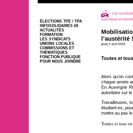
>
Les syndicat
autoritaire et clienté
ÉLECTIONS TPE / TPA
INFOSOLIDAIRES 69
ACTUALITÉS
Mobilisatio
FORMATION
l’austérité 
LES SYNDICATS
UNIONS LOCALES
jeudi 2 avril 2026
COMMISSIONS ET
THÉMATIQUES
FONCTION PUBLIQUE
Toutes et tous
POUR NOUS JOINDRE
Alors qu’on con
chaque année aux
En Auvergne Rhô
autoritaire sur l
Travailleuses, tr
étudiant-es, pou
mettre au pas le
Toutes et tous en