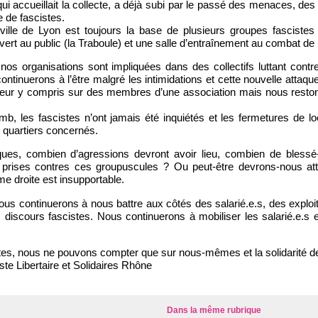
 qui accueillait la collecte, a déjà subi par le passé des menaces, d
e de fascistes.
 ville de Lyon est toujours la base de plusieurs groupes fascistes 
vert au public (la Traboule) et une salle d’entraînement au combat de 
nos organisations sont impliquées dans des collectifs luttant contr
ontinuerons à l’être malgré les intimidations et cette nouvelle attaqu
peur y compris sur des membres d’une association mais nous restons 
mb, les fascistes n’ont jamais été inquiétés et les fermetures de l
s quartiers concernés.
ues, combien d’agressions devront avoir lieu, combien de blessé
prises contres ces groupuscules ? Ou peut-être devrons-nous att
ême droite est insupportable.
ous continuerons à nous battre aux côtés des salarié.e.s, des exploit
s discours fascistes. Nous continuerons à mobiliser les salarié.e.s 
tes, nous ne pouvons compter que sur nous-mêmes et la solidarité de
e Libertaire et Solidaires Rhône
Dans la même rubrique