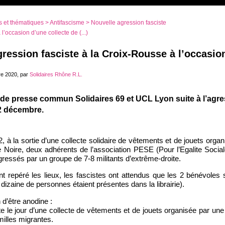
 et thématiques
>
Antifascisme
> Nouvelle agression fasciste
l’occasion d’une collecte de (...)
ression fasciste à la Croix-Rousse à l’occasio
e 2020, par
Solidaires Rhône R.L.
 presse commun Solidaires 69 et UCL Lyon suite à l’agres
12 décembre.
 à la sortie d’une collecte solidaire de vêtements et de jouets orga
me Noire, deux adhérents de l’association PESE (Pour l’Egalite Socia
ressés par un groupe de 7-8 militants d’extrême-droite.
nt repéré les lieux, les fascistes ont attendus que les 2 bénévoles
dizaine de personnes étaient présentes dans la librairie).
n d’être anodine :
ite le jour d’une collecte de vêtements et de jouets organisée par un
amilles migrantes.