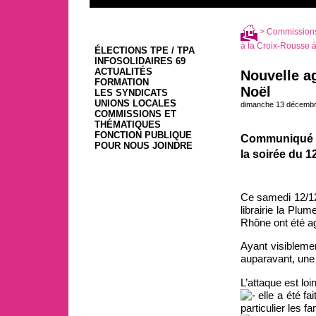
>
Commissions
à la Croix-Rousse à 
ÉLECTIONS TPE / TPA
INFOSOLIDAIRES 69
ACTUALITÉS
Nouvelle ag
FORMATION
Noël
LES SYNDICATS
UNIONS LOCALES
dimanche 13 décembr
COMMISSIONS ET
THÉMATIQUES
FONCTION PUBLIQUE
Communiqué de
POUR NOUS JOINDRE
la soirée du 
Ce samedi 12/12,
librairie la Plu
Rhône ont été ag
Ayant visibleme
auparavant, une 
L’attaque est loi
elle a été fa
particulier les f