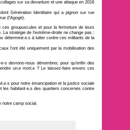
es collages sur sa devanture et une attaque en 2016
dont Génération Identitaire qui a pignon sur rue
rue (l’Agogé).
e ces groupuscules et pour la fermeture de leurs
e. La stratégie de l’extrême-droite ne change pas :
déterminé.e.s à lutter contre ces militants de la
ocaux l’ont été uniquement par la mobilisation des
-e-s devrons-nous dénombrer, pour qu’enfin des
endre un.e mort.e ? Le laissez-faire envers ces
é.e.s pour notre émancipation et la justice sociale
et les habitant·e.s des quartiers concernés contre
 notre camp social.