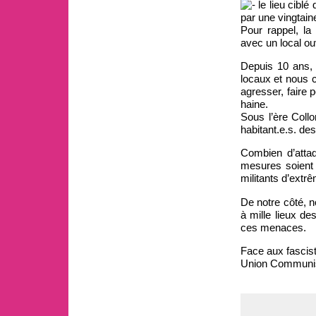
le lieu ciblé
par une vingtain
Pour rappel, la
avec un local ou
Depuis 10 ans, 
locaux et nous c
agresser, faire 
haine.
Sous l’ère Collo
habitant.e.s. de
Combien d’attaq
mesures soient 
militants d’extr
De notre côté, n
à mille lieux de
ces menaces.
Face aux fascis
Union Communist