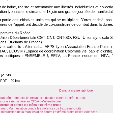
 de haine, raciste et attentatoire aux libertés individuelles et collec
tion lyonnaise, le dimanche 13 juin une grande journée de manifestati
t partie des initiatives unitaires qui se multiplient. D’ores et déjà, no
ataires de l’appel, ont décidé de co-construire ce combat dans la durée.
gnataires du Rhône :
Union Départementale CGT, CNT, CNT-SO, FSU, Union syndicale So
 des Étudiants de France)
 et collectifs : Alternatiba, AFPS-Lyon (Association France Palesti
TTAC, ECOVIP (Espace de coordination Colombie vie, paix et dignité)
ns politiques : ENSEMBLE !, EELV, La France insoumise, NPA,
 joints
(
PDF – 29 ko
)
Dans la même rubrique
é départemental iintersyndical de lutte contre l’extrême droite
our n’a rien à faire au CCVA deVilleurbanne
libertés et contre les idées d’extrême droite
mai : Manifestation contre les violences de l’extrême-droite
l’interdiction de la manifestation contre l’extrême droite et ses violences