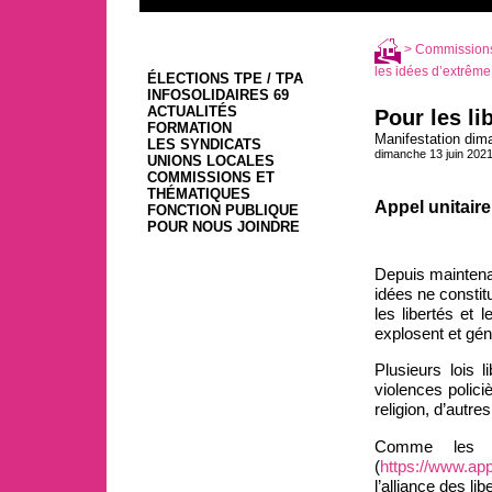
>
Commissions
les idées d’extrême
ÉLECTIONS TPE / TPA
INFOSOLIDAIRES 69
ACTUALITÉS
Pour les li
FORMATION
Manifestation dim
LES SYNDICATS
dimanche 13 juin 202
UNIONS LOCALES
COMMISSIONS ET
THÉMATIQUES
Appel unitaire
FONCTION PUBLIQUE
POUR NOUS JOINDRE
Depuis maintenan
idées ne constit
les libertés et 
explosent et gén
Plusieurs lois 
violences polici
religion, d’autres
Comme les si
(
https://www.app
l’alliance des lib