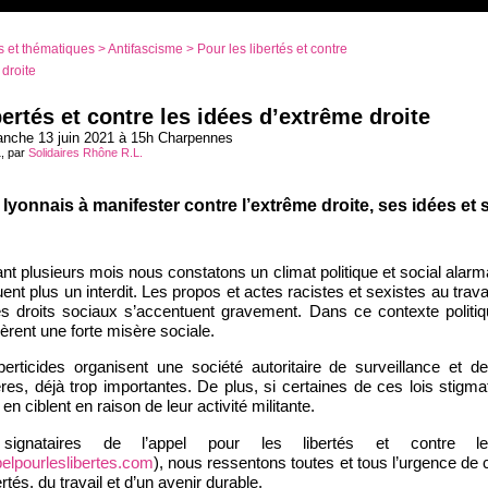
 et thématiques
>
Antifascisme
> Pour les libertés et contre
 droite
bertés et contre les idées d’extrême droite
anche 13 juin 2021 à 15h Charpennes
1, par
Solidaires Rhône R.L.
 lyonnais à manifester contre l’extrême droite, ses idées et 
t plusieurs mois nous constatons un climat politique et social alarma
uent plus un interdit. Les propos et actes racistes et sexistes au trav
les droits sociaux s’accentuent gravement. Dans ce contexte politiq
èrent une forte misère sociale.
liberticides organisent une société autoritaire de surveillance et 
ères, déjà trop importantes. De plus, si certaines de ces lois stigma
 en ciblent en raison de leur activité militante.
gnataires de l’appel pour les libertés et contre le
elpourleslibertes.com
), nous ressentons toutes et tous l’urgence de c
ertés, du travail et d’un avenir durable.