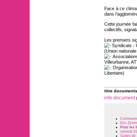
Face à ce climat
dans l’aggloméra
Cette journée fai
collectifs, sign
Les premiers si
Syndicats : 
(Union nationale
Associations
Villeurbanne, A
Organisatio
Libertaire)
titre documents
info document
Communiqu
Eric Zemm
Pour les 
samedi 29 
Suites de 