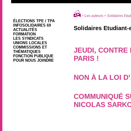
> Les auteurs > Solidaires Etud
ÉLECTIONS TPE / TPA
INFOSOLIDAIRES 69
Solidaires Etudiant-
ACTUALITÉS
FORMATION
LES SYNDICATS
UNIONS LOCALES
COMMISSIONS ET
JEUDI, CONTRE 
THÉMATIQUES
FONCTION PUBLIQUE
PARIS !
POUR NOUS JOINDRE
27 novembre 2007
NON À LA LOI 
8 juin 2007
COMMUNIQUÉ SU
NICOLAS SARKO
24 février 2006