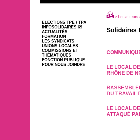
> Les auteurs 
ÉLECTIONS TPE / TPA
INFOSOLIDAIRES 69
Solidaires
ACTUALITÉS
FORMATION
LES SYNDICATS
UNIONS LOCALES
COMMISSIONS ET
COMMUNIQUÉ 
THÉMATIQUES
1er mai
FONCTION PUBLIQUE
POUR NOUS JOINDRE
LE LOCAL D
RHÔNE DE N
13 mars
RASSEMBLEM
DU TRAVAIL 
3 mars
LE LOCAL D
ATTAQUÉ PA
15 février