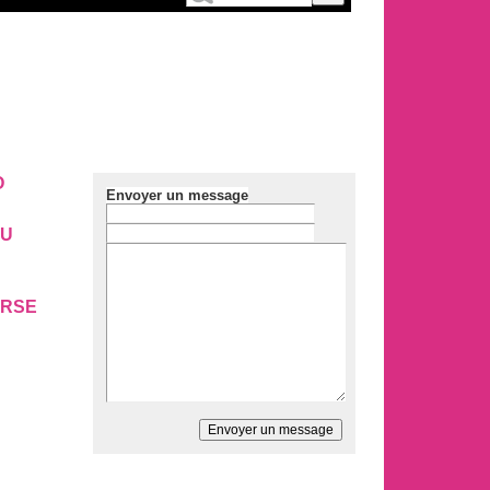
O
Envoyer un message
DU
URSE