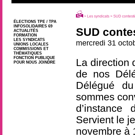
>
Les syndicats
> SUD contesté 
ÉLECTIONS TPE / TPA
INFOSOLIDAIRES 69
SUD contes
ACTUALITÉS
FORMATION
LES SYNDICATS
mercredi 31 octo
UNIONS LOCALES
COMMISSIONS ET
THÉMATIQUES
FONCTION PUBLIQUE
La direction 
POUR NOUS JOINDRE
de nos Délé
Délégué du
sommes conv
d’instance
Servient le j
novembre à 