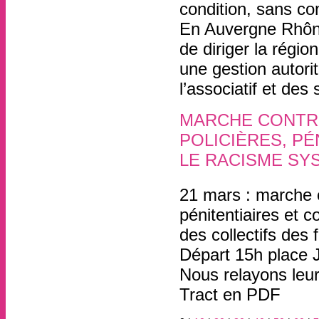
condition, sans con
En Auvergne Rhône
de diriger la régio
une gestion autorit
l’associatif et des 
MARCHE CONTRE
POLICIÈRES, PÉ
LE RACISME SY
21 mars
, par
21 mars : marche c
pénitentiaires et c
des collectifs des 
Départ 15h place
Nous relayons leur
Tract en PDF