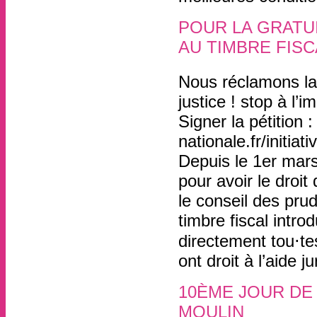
POUR LA GRATUI
AU TIMBRE FISCA
21 avril
, par
Nous réclamons la 
justice ! stop à l’i
Signer la pétition 
nationale.fr/initiat
Depuis le 1er mars
pour avoir le droit
le conseil des prud
timbre fiscal intro
directement tou⋅tes
ont droit à l’aide ju
10ÈME JOUR DE 
MOULIN