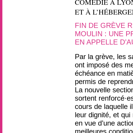
COMÉDIE À LYO
ET À L’HÉBERGE
FIN DE GRÈVE 
MOULIN : UNE P
EN APPELLE D’A
24 avril
, par
Par la grève, les s
ont imposé des mes
échéance en matièr
permis de reprendre
La nouvelle sectio
sortent renforcé·e
cours de laquelle i
leur dignité, et q
en vue d’une actio
meilleures conditio