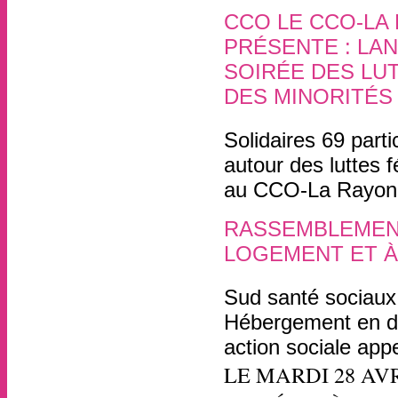
CCO LE CCO-LA
PRÉSENTE : LA
SOIRÉE DES LU
DES MINORITÉS
30 avril
, par
Solidaires 69 parti
autour des luttes 
au CCO-La Rayonne 
RASSEMBLEMENT
LOGEMENT ET À
28 avril
, par
Sud santé sociaux 
Hébergement en da
action sociale app
LE MARDI 28 AVR