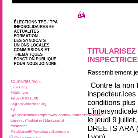
ÉLECTIONS TPE / TPA
INFOSOLIDAIRES 69
ACTUALITÉS
FORMATION
LES SYNDICATS
UNIONS LOCALES
TITULARISEZ
COMMISSIONS ET
THÉMATIQUES
INSPECTRICES
FONCTION PUBLIQUE
POUR NOUS JOINDRE
Rassemblement jeu
SOLIDAIRES Rhône
Contre la non t
3 rue Carry
inspecteur.ices 
69003 Lyon
Tel 09 60 00 15 06
conditions plus
ud@solidairesrhone.org
L’intersyndical
FB :
[@solidairesrhone>
https://www.facebook.com/solidairesrhone/
]
le jeudi 9 juill
bluesky :
@solidaires69.bsky.social
mastodon :
DREETS ARA (to
@solidaires69@syndicat.solidaires.org
Lyon)