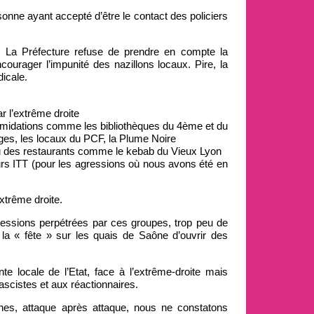
ersonne ayant accepté d’être le contact des policiers
. La Préfecture refuse de prendre en compte la
courager l’impunité des nazillons locaux. Pire, la
dicale.
r l’extrême droite
’intimidations comme les bibliothèques du 4ème et du
ges, les locaux du PCF, la Plume Noire
u des restaurants comme le kebab du Vieux Lyon
urs ITT (pour les agressions où nous avons été en
xtrême droite.
ressions perpétrées par ces groupes, trop peu de
 la « fête » sur les quais de Saône d’ouvrir des
 locale de l’Etat, face à l’extrême-droite mais
ascistes et aux réactionnaires.
nes, attaque après attaque, nous ne constatons