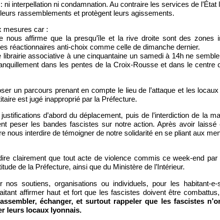
 ni interpellation ni condamnation. Au contraire les services de l’État l
 leurs rassemblements et protègent leurs agissements.
 mesures car :
e nous affirme que la presqu’île et la rive droite sont des zones in
es réactionnaires anti-choix comme celle de dimanche dernier.
librairie associative à une cinquantaine un samedi à 14h ne semble p
anquillement dans les pentes de la Croix-Rousse et dans le centre
ser un parcours prenant en compte le lieu de l’attaque et les locaux
taire est jugé inapproprié par la Préfecture.
 justifications d’abord du déplacement, puis de l’interdiction de la m
ent peser les bandes fascistes sur notre action. Après avoir laissé
re nous interdire de témoigner de notre solidarité en se pliant aux m
ire clairement que tout acte de violence commis ce week-end par d
titude de la Préfecture, ainsi que du Ministère de l’Intérieur.
 nos soutiens, organisations ou individuels, pour les habitant-
tant affirmer haut et fort que les fascistes doivent être combattus
ssembler, échanger, et surtout rappeler que les fascistes n’ont p
r leurs locaux lyonnais.