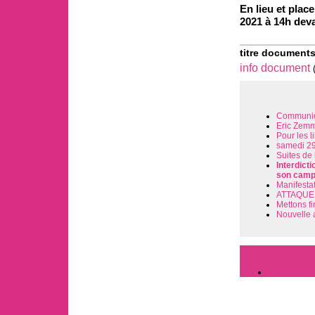
En lieu et plac
2021 à 14h deva
titre documents
info document
Communiqu
Eric Zemm
Pour les l
samedi 29 
Suites de 
Interdict
son camp
Manifestat
ATTAQUE 
Mettons f
Nouvelle a
A la Une