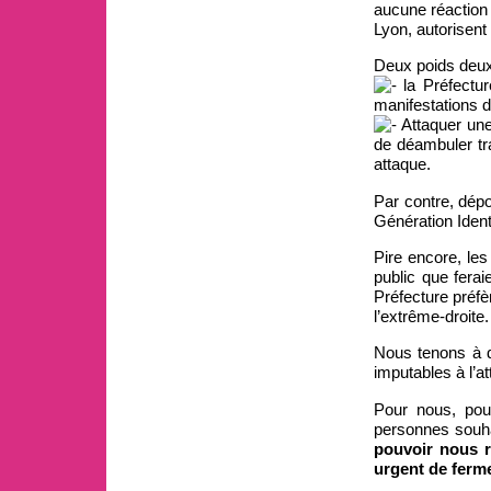
aucune réaction :
Lyon, autorisent
Deux poids deux
la Préfectur
manifestations d
Attaquer une 
de déambuler tr
attaque.
Par contre, dépo
Génération Identi
Pire encore, les
public que ferai
Préfecture préfè
l’extrême-droite.
Nous tenons à d
imputables à l’at
Pour nous, pour
personnes souhai
pouvoir nous ra
urgent de ferme