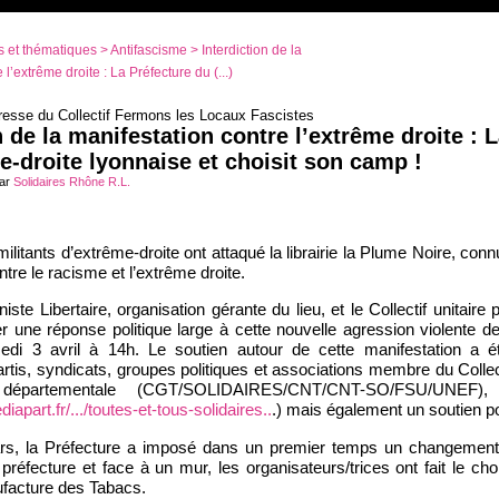
 et thématiques
>
Antifascisme
> Interdiction de la
l’extrême droite : La Préfecture du (...)
sse du Collectif Fermons les Locaux Fascistes
n de la manifestation contre l’extrême droite : 
e-droite lyonnaise et choisit son camp !
par
Solidaires Rhône R.L.
ilitants d’extrême-droite ont attaqué la librairie la Plume Noire, con
tre le racisme et l’extrême droite.
te Libertaire, organisation gérante du lieu, et le Collectif unitaire
r une réponse politique large à cette nouvelle agression violente d
medi 3 avril à 14h. Le soutien autour de cette manifestation a 
artis, syndicats, groupes politiques et associations membre du Collec
le départementale (CGT/SOLIDAIRES/CNT/CNT-SO/FSU/UNEF
iapart.fr/.../toutes-et-tous-solidaires..
.) mais également un soutien po
s, la Préfecture a imposé dans un premier temps un changement d’
réfecture et face à un mur, les organisateurs/trices ont fait le choi
facture des Tabacs.