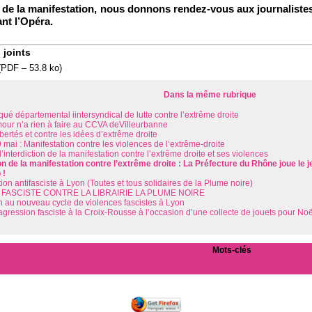
e de la manifestation, nous donnons rendez-vous aux journaliste
nt l’Opéra.
 joints
(
PDF – 53.8 ko
)
Dans la même rubrique
é départemental iintersyndical de lutte contre l’extrême droite
our n’a rien à faire au CCVA deVilleurbanne
ibertés et contre les idées d’extrême droite
mai : Manifestation contre les violences de l’extrême-droite
l’interdiction de la manifestation contre l’extrême droite et ses violences
ion de la manifestation contre l’extrême droite : La Préfecture du Rhône joue le j
 !
ion antifasciste à Lyon (Toutes et tous solidaires de la Plume noire)
FASCISTE CONTRE LA LIBRAIRIE LA PLUME NOIRE
in au nouveau cycle de violences fascistes à Lyon
gression fasciste à la Croix-Rousse à l’occasion d’une collecte de jouets pour Noë
Mots-clés