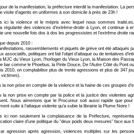
 jour de la manifestation, la préfecture interdit la manifestation. La p
visite d’agents en uniformes à son domicile à près de 23h !
 ici la violence et le mépris avec lequel nous sommes traité.es
la régularité des violences d’extrême-droite à Lyon, et continue à en
ie une nouvelle fois dos à dos les progressistes et l’extrême droite ra
 que depuis 2010 :
ifestations, rassemblements et piquets de grève ont été attaqués pa
ux associatifs, politiques ont fait l’objet d’attaque ou de tentatives d
a MJC du Vieux Lyon, l’horloger du Vieux Lyon, la Maison des Passa
e bar comme le Phoebus, la Pinte Douce, De l’Autre Côté du Pont o
is 2010, on comptabilise plus de trente agressions et plus de 347 jo
 victimes).
a non prise en compte de la violence et la haine de ces groupes d’e
la non prise en compte par la police et la justice des violentes ag
ssent. Nous aimerions que le Procureur soit aussi rapide que pour
t suite à l’attaque violente qu’a subie la librairie la Plume Noire !
ici non seulement la complaisance de la Préfecture, représentante
ication claire d’une politique du "deux poids deux mesures" face aux f
r agression après agression, violences multiples sur les person