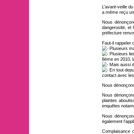
L’avant-veille du
a même reçu une 
Nous dénonçons
dangerosité, et 
préfecture renvo
Faut-il rappeler
Plusieurs man
Plusieurs lie
8ème en 2010, l
Mais aussi d
En tout depu
contact avec les
Nous dénonçons l
Nous dénonçons 
plaintes abouti
enquêtes notammen
Nous dénonçons 
également l’appl
Complaisance ca