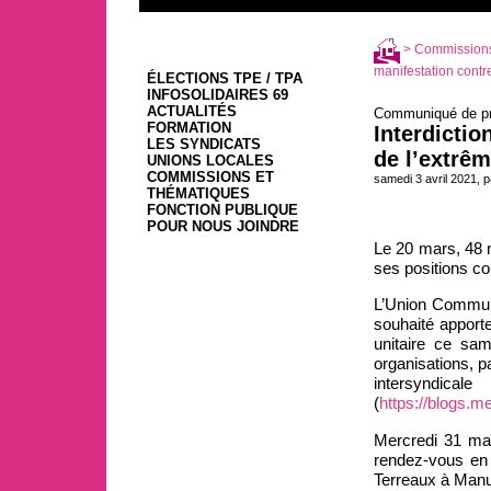
>
Commissions
manifestation contre 
ÉLECTIONS TPE / TPA
INFOSOLIDAIRES 69
ACTUALITÉS
Communiqué de pre
FORMATION
Interdictio
LES SYNDICATS
de l’extrêm
UNIONS LOCALES
COMMISSIONS ET
samedi 3 avril 2021, 
THÉMATIQUES
FONCTION PUBLIQUE
POUR NOUS JOINDRE
Le 20 mars, 48 m
ses positions con
L’Union Communis
souhaité apporte
unitaire ce sa
organisations, p
intersyndica
(
https://blogs.med
Mercredi 31 mar
rendez-vous en p
Terreaux à Manu