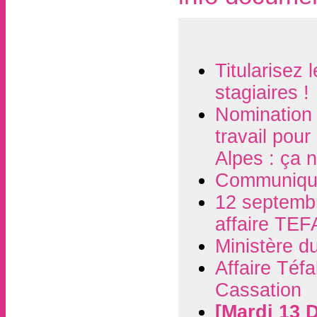
Titularisez 
stagiaires !
Nomination 
travail pou
Alpes : ça 
Communiqué 
12 septembre
affaire TEF
Ministère du
Affaire Téfa
Cassation
[Mardi 13 